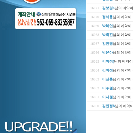
김보경a
님의 예약
16071
정세웅
님의 예약이
16070
박혜연
님의 예약이
16069
박희진
님의 예약이
16068
김진영
님의 예약이
16067
박윤아
님의 예약이
16066
김미정(
님의 예약이
16065
김미정
님의 예약이
16064
이신홍
님의 예약이
16063
이주원
님의 예약이
16062
이시원
님의 예약이
16061
김민정b
님의 예약
16060