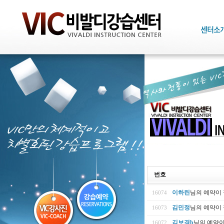
번호
이하린
님의 예약이
16074
김민정
님의 예약이
16073
김보경b
님의 예약
16072