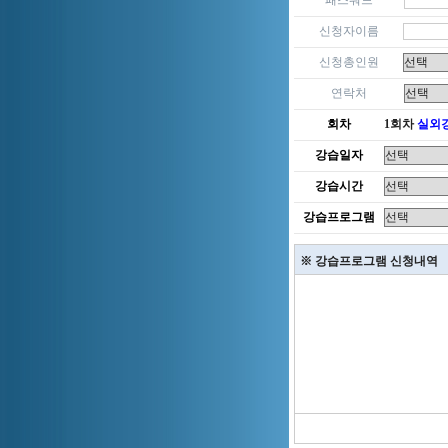
패스워드
신청자이름
신청총인원
연락처
회차
1회차
실외
강습일자
강습시간
강습프로그램
※ 강습프로그램 신청내역