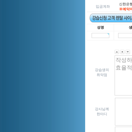
신한은행 5
입금계좌
※예약자
성명
강습생의
취약점
강사님께
한마디