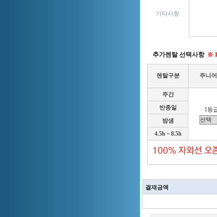
기타사항
추가렌탈 선택사항
※ 
렌탈구분
주니어
주간
반종일
1등급
밤샘
4.5h ~ 8.5h
결재금액