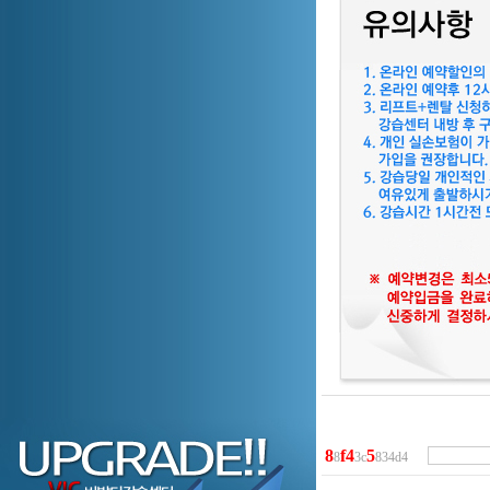
8
f
4
5
8
3c
834d4