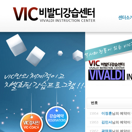
번호
이정훈
님의 예약이
15954
김민서
님의 예약이
15953
곽채원
님의 예약이
15952