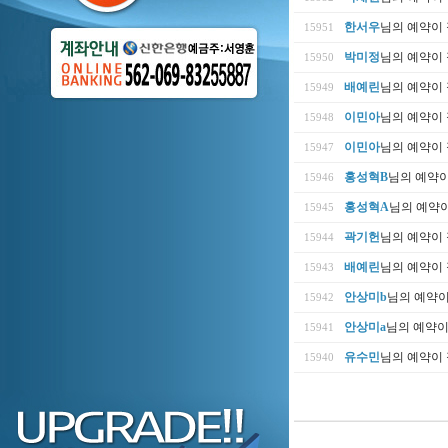
한서우
님의 예약이
15951
박미정
님의 예약이
15950
배예린
님의 예약이
15949
이민아
님의 예약이
15948
이민아
님의 예약이
15947
홍성혁B
님의 예약
15946
홍성혁A
님의 예약
15945
곽기헌
님의 예약이
15944
배예린
님의 예약이
15943
안상미b
님의 예약
15942
안상미a
님의 예약
15941
유수민
님의 예약이
15940