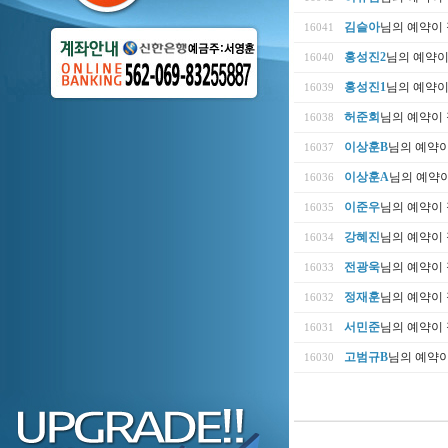
김슬아
님의 예약이
16041
홍성진2
님의 예약
16040
홍성진1
님의 예약
16039
허준회
님의 예약이
16038
이상훈B
님의 예약
16037
이상훈A
님의 예약
16036
이준우
님의 예약이
16035
강혜진
님의 예약이
16034
전광욱
님의 예약이
16033
정재훈
님의 예약이
16032
서민준
님의 예약이
16031
고범규B
님의 예약
16030