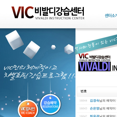
번호
김경숙
님의 예약이
16044
손은영
님의 예약이
16043
허유겸
님의 예약이
16042