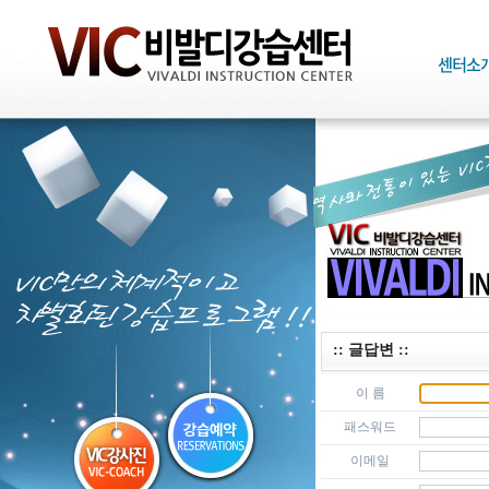
:: 글답변 ::
이 름
패스워드
이메일