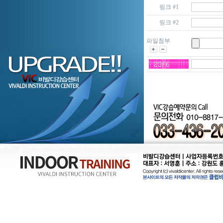
링크 #1
링크 #2
파일첨부