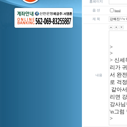
홈페이지
옵 션
html
제 목
내용