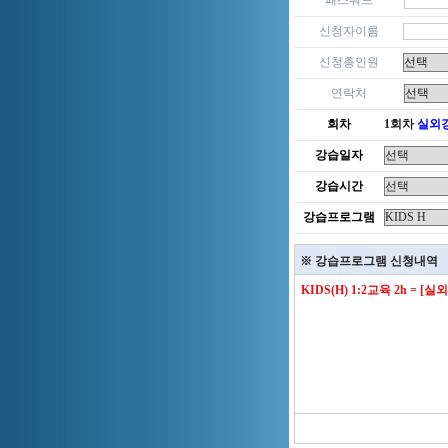
패스워드
신청자이름
신청총인원
연락처
회차
1회차
실외
강습일자
강습시간
강습프로그램
※ 강습프로그램 신청내역