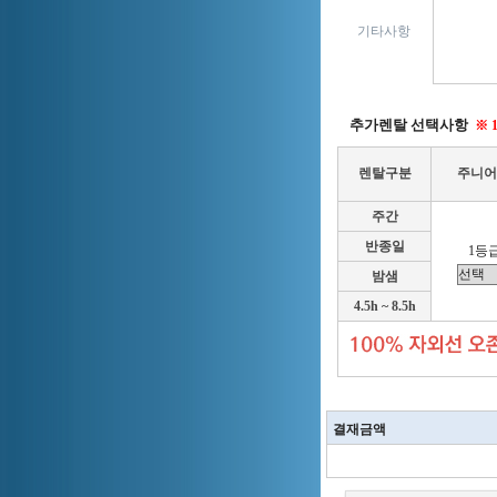
기타사항
추가렌탈 선택사항
※ 
렌탈구분
주니어
주간
반종일
1등급
밤샘
4.5h ~ 8.5h
결재금액