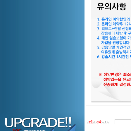
c
1
c
4
2
d3
5a339