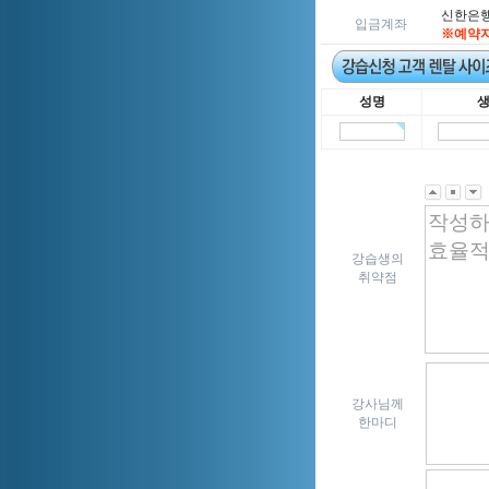
신한은행 5
입금계좌
※예약자
성명
강습생의
취약점
강사님께
한마디