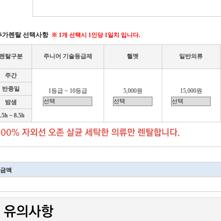
추가렌탈 선택사항
※ 1개 선택시 1인당 1일치 입니다.
렌탈구분
주니어 기술등급제
헬멧
일반의류
주간
반종일
1등급 ~ 10등급
5,000원
15,000원
밤샘
.5h ~ 8.5h
금액