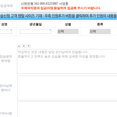
신한은행 562-069-83255887 서영훈
입금계좌
※예약자명과 입금자명 동일하게 입금해 주시기 바랍니다.
성명
생년월일
성별
종류
강습생의
취약점
강사님께
한마디
기타사항