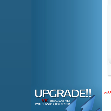
e
6
6