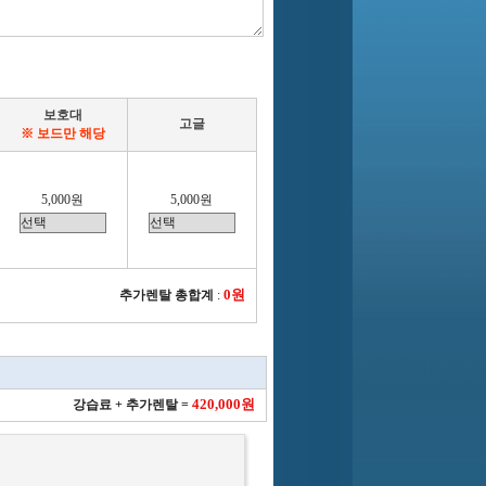
보호대
고글
※ 보드만 해당
5,000원
5,000원
0원
추가렌탈 총합계
:
420,000원
강습료 + 추가렌탈 =