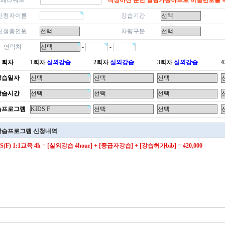
패스워드
*작성하신 분만 열람가능하므로 비밀번호를 
신청자이름
강습기간
신청총인원
차량구분
연락처
-
-
회차
1회차
실외강습
2회차
실외강습
3회차
실외강습
강습일자
강습시간
습프로그램
강습프로그램 신청내역