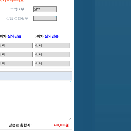
꼭 기억해두세요.
숙박여부
강습 경험횟수
4회차
실외강습
5회차
실외강습
강습료 총합계 :