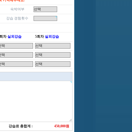
꼭 기억해두세요.
숙박여부
강습 경험횟수
4회차
실외강습
5회차
실외강습
강습료 총합계 :