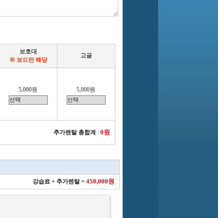
보호대
고글
※ 보드만 해당
5,000원
5,000원
0원
추가렌탈 총합계
:
450,000원
강습료 + 추가렌탈 =