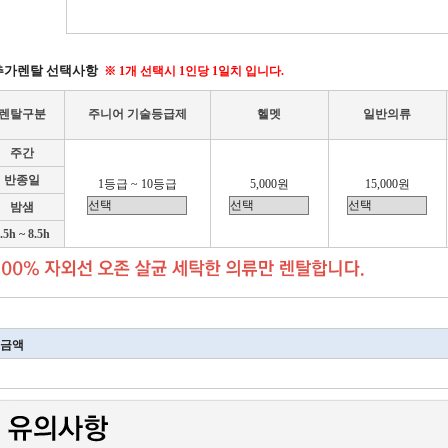
추가렌탈 선택사항
※ 1개 선택시 1인당 1일치 입니다.
렌탈구분
주니어 기술등급제
헬멧
일반의류
주간
반종일
1등급 ~ 10등급
5,000원
15,000원
밤샘
.5h ~ 8.5h
금액