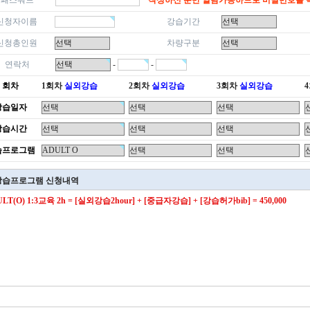
패스워드
*작성하신 분만 열람가능하므로 비밀번호를 
신청자이름
강습기간
신청총인원
차량구분
연락처
-
-
회차
1회차
실외강습
2회차
실외강습
3회차
실외강습
강습일자
강습시간
습프로그램
강습프로그램 신청내역