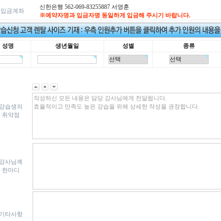
신한은행 562-069-83255887 서영훈
입금계좌
※예약자명과 입금자명 동일하게 입금해 주시기 바랍니다.
성명
생년월일
성별
종류
강습생의
취약점
강사님께
한마디
기타사항