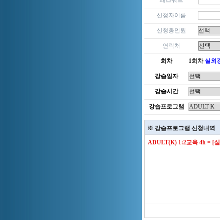
패스워드
신청자이름
신청총인원
연락처
회차
1회차
실외
강습일자
강습시간
강습프로그램
※ 강습프로그램 신청내역