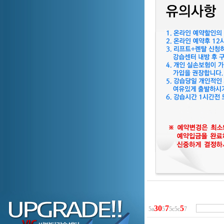
3
0
7
5
5a
5
5c5c
7