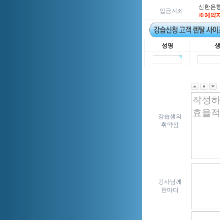
신한은행 5
입금계좌
※예약자
성명
강습생의
취약점
강사님께
한마디