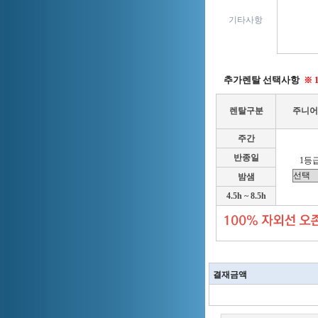
기타사항
추가렌탈 선택사항
※ 
렌탈구분
주니어
주간
반종일
1등급
밤샘
4.5h ~ 8.5h
결재금액