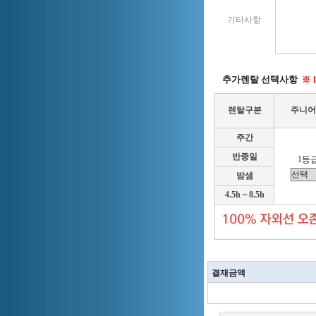
기타사항
추가렌탈 선택사항
※ 
렌탈구분
주니어
주간
반종일
1등급
밤샘
4.5h ~ 8.5h
결재금액