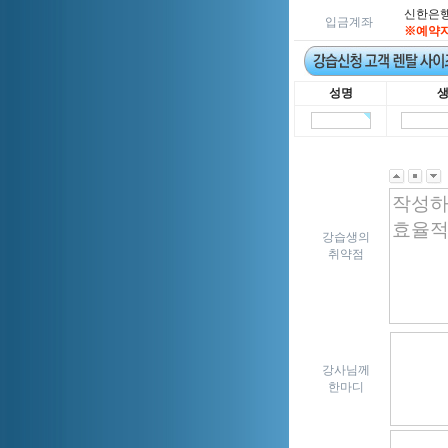
신한은행 5
입금계좌
※예약자
성명
강습생의
취약점
강사님께
한마디