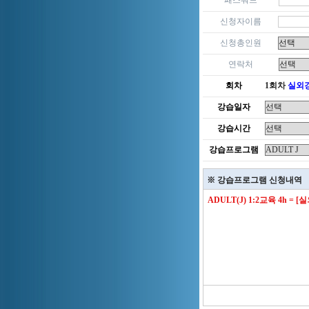
패스워드
신청자이름
신청총인원
연락처
회차
1회차
실외
강습일자
강습시간
강습프로그램
※ 강습프로그램 신청내역