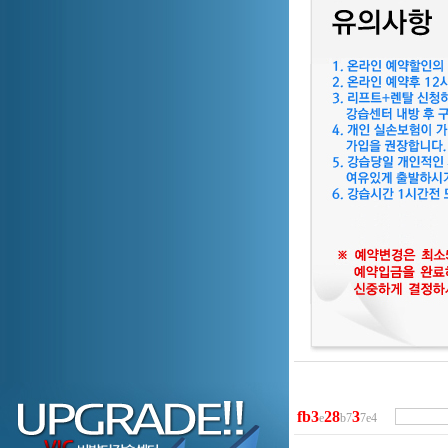
f
b
3
2
8
3
e
b7
7e4