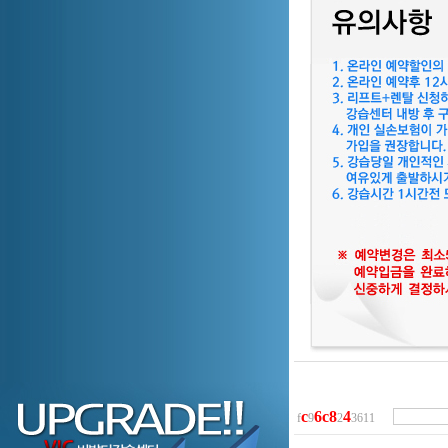
c
6
c
8
4
f
9
2
3611