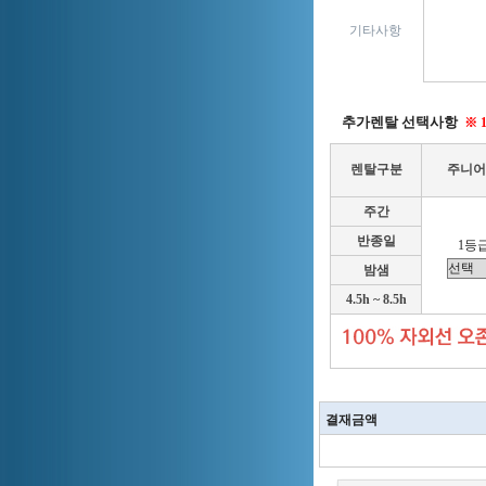
기타사항
추가렌탈 선택사항
※ 
렌탈구분
주니어
주간
반종일
1등급
밤샘
4.5h ~ 8.5h
결재금액