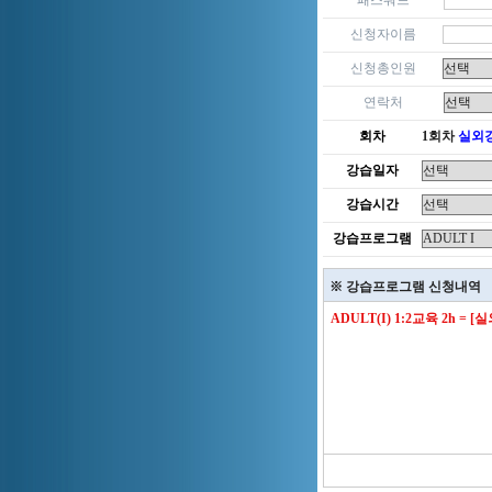
패스워드
신청자이름
신청총인원
연락처
회차
1회차
실외
강습일자
강습시간
강습프로그램
※ 강습프로그램 신청내역