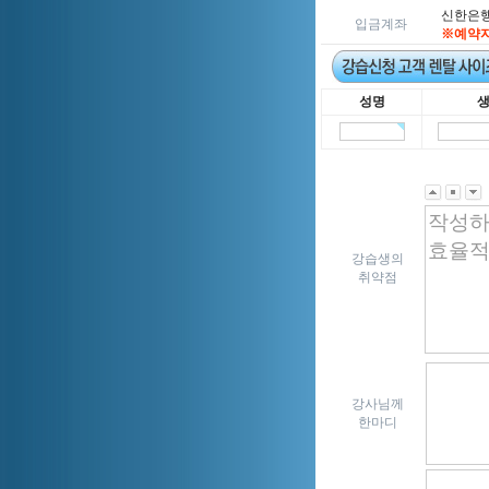
신한은행 5
입금계좌
※예약자
성명
강습생의
취약점
강사님께
한마디