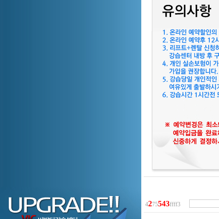
2
5
4
3
4
75
ffff3