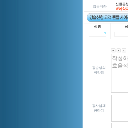
신한은행 5
입금계좌
※예약자
성명
강습생의
취약점
강사님께
한마디