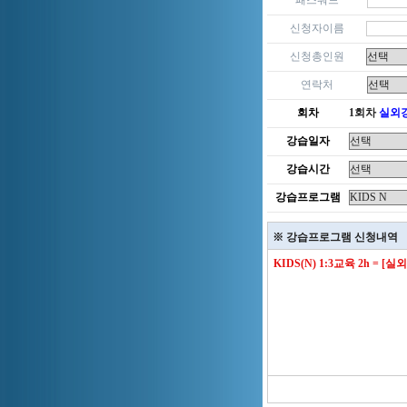
패스워드
신청자이름
신청총인원
연락처
회차
1회차
실외
강습일자
강습시간
강습프로그램
※ 강습프로그램 신청내역