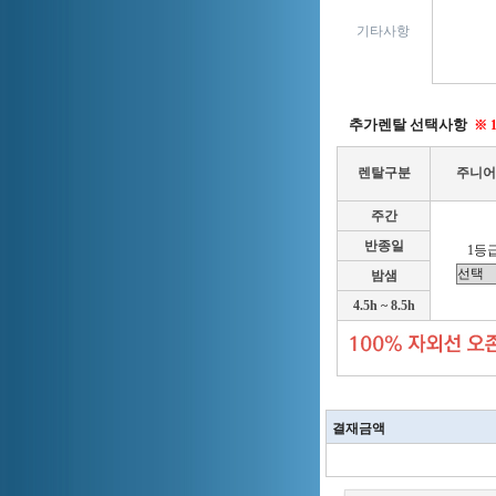
기타사항
추가렌탈 선택사항
※ 
렌탈구분
주니어
주간
반종일
1등급
밤샘
4.5h ~ 8.5h
결재금액