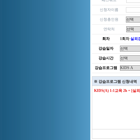
패스워드
신청자이름
신청총인원
연락처
회차
1회차
실외
강습일자
강습시간
강습프로그램
※ 강습프로그램 신청내역