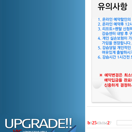
b
2
5
2
9
45b1bd
7