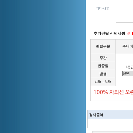
기타사항
추가렌탈 선택사항
※ 
렌탈구분
주니어
주간
반종일
1등급
밤샘
4.5h ~ 8.5h
결재금액