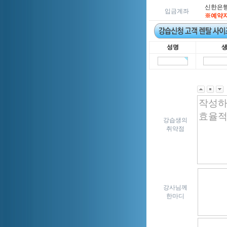
신한은행 5
입금계좌
※예약자
성명
강습생의
취약점
강사님께
한마디