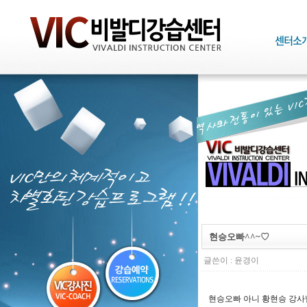
현승오빠^^~♡
글쓴이 :
윤경이
현승오빠 아니 황현승 강사님이