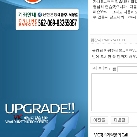
자나요...ㅋㅋ 강습내내 말걸어
열심히 연습했으니까...다음
해요\r\n아...그리고 다음
수 있을꺼 같으니까....\r\
황강사
09-01-24 11:13
윤경씨 안녕하세요...ㅋㅋ\
번에 오시면 꼭 턴까지 배우셔야
이름