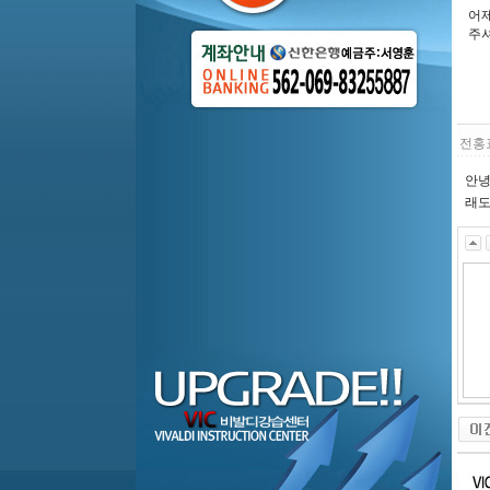
어제
주셔
전홍
안녕
래도