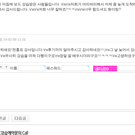
 아침에 보드 강습받은 사람들입니다. \r\n\r\n저희가 어리버리해서 어제 좀 늦게 도착해
서 감사드립니다. \r\n\r\n저희 너무 잘하죠?ㅋㅋ\r\n\r\n너무 힘드셔도 화이팅!!
표
10-02-09 11:10
하세요!전홍표 강사입니다.\r\n후기까지 달아주시고 감사하네요^^;\r\n그 날 늦어서
\r\n무사히 강습을 마쳐 다행이구요\r\n정말 잘 배우시더라구요^^ㅋㅋㅋ\r\n고생하셨
이름
패스워드