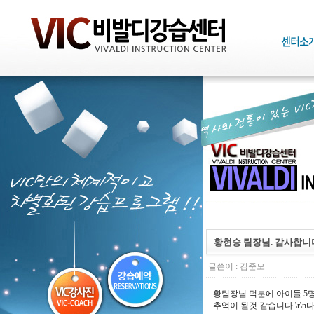
황현승 팀장님. 감사합니
글쓴이 :
김준모
황팀장님 덕분에 아이들 5명
추억이 될것 같습니다.\r\