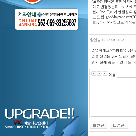
\n(황팀장님은 홈페이지에 잘
이로 변경했는데, \r\n 사
런지,\r\n 굿데이 렌탈샵
도 안됨. gooddayzon
할듯.\r\n \r\n 참고로
황현승
10-02-09 11:08
안녕하세요!\r\n황현승 강사
만큼 신경을 못써드린거 같아
맞기 전에 좋은 시간이 된 
이름