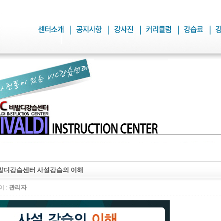
발디강습센터 사설강습의 이해
 :
관리자