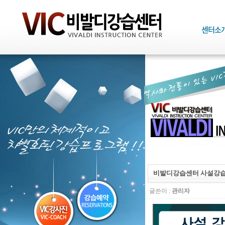
비발디강습센터 사설강습
글쓴이 :
관리자