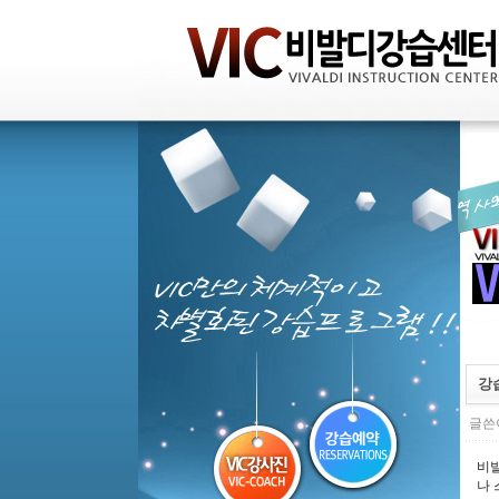
강
글쓴이
비발
나 