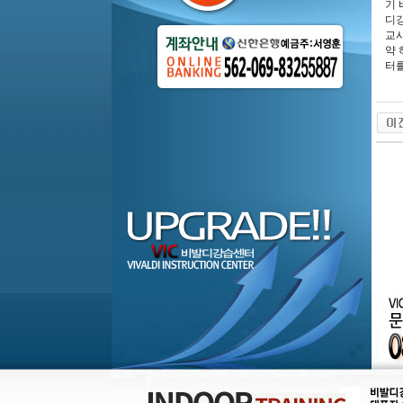
기 
디강
교시
약 
터를