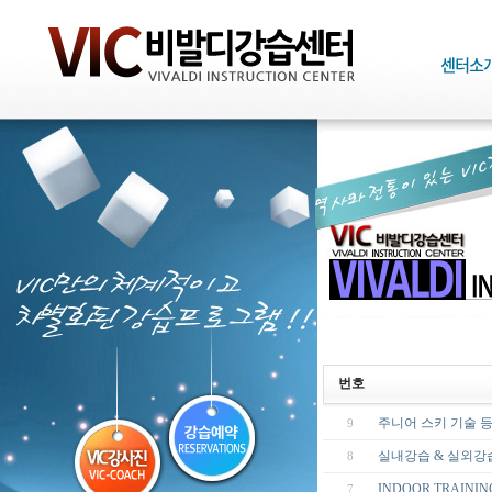
번호
주니어 스키 기술 
9
실내강습 & 실외강
8
INDOOR TRAINI
7