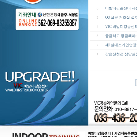
비발디강습센터 사
6
O3 살균 건조실 설
5
VIC 비발디강습센
4
궁금하고 궁금해야 
3
제1실내스키연습장 Indo
2
강습신청전 상담실
1